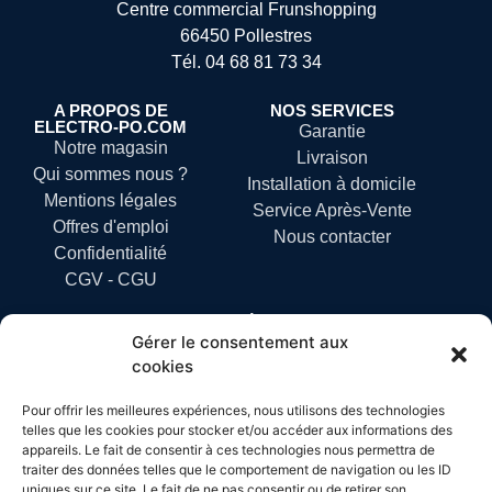
Centre commercial Frunshopping
66450 Pollestres
Tél.
04 68 81 73 34
A PROPOS DE
NOS SERVICES
ELECTRO-PO.COM
Garantie
Notre magasin
Livraison
Qui sommes nous ?
Installation à domicile
Mentions légales
Service Après-Vente
Offres d'emploi
Nous contacter
Confidentialité
CGV - CGU
NOS CATÉGORIES
Gérer le consentement aux
LAVAGE ET SÉCHAGE
cookies
PETIT ELECTROMENAGER
Pour offrir les meilleures expériences, nous utilisons des technologies
CUISSON
telles que les cookies pour stocker et/ou accéder aux informations des
FROID
appareils. Le fait de consentir à ces technologies nous permettra de
traiter des données telles que le comportement de navigation ou les ID
TV
uniques sur ce site. Le fait de ne pas consentir ou de retirer son