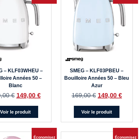
G – KLF03WHEU –
SMEG – KLF03PBEU –
lloire Années 50 –
Bouilloire Années 50 – Bleu
Blanc
Azur
9,00
€
149,00
€
169,00
€
149,00
€
Voir le produit
Voir le produit
Économisez
Économisez