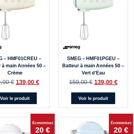
G – HMF01CREU –
SMEG – HMF01PGEU –
r à main Années 50 –
Batteur à main Années 50 –
Crème
Vert d’Eau
9,00
€
139,00
€
159,00
€
139,00
€
Voir le produit
Voir le produit
Économisez
Économisez
20 €
20 €