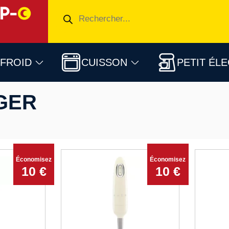
FROID
CUISSON
PETIT ÉL
GER
Économisez
Économisez
10 €
10 €