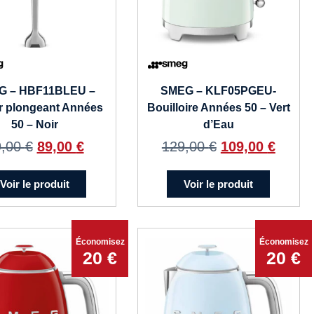
G – HBF11BLEU –
SMEG – KLF05PGEU-
r plongeant Années
Bouilloire Années 50 – Vert
50 – Noir
d’Eau
9,00
€
89,00
€
129,00
€
109,00
€
Voir le produit
Voir le produit
Économisez
Économisez
20 €
20 €