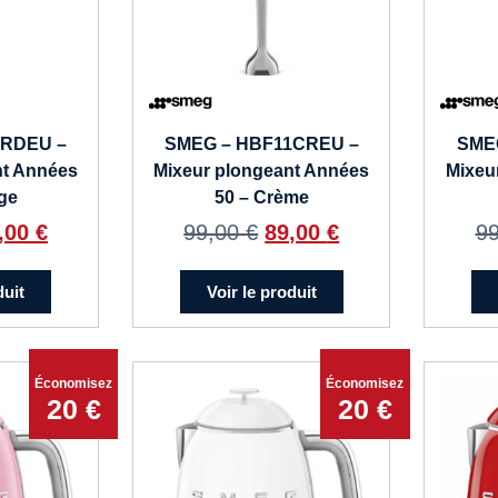
1RDEU –
SMEG – HBF11CREU –
SME
nt Années
Mixeur plongeant Années
Mixeu
ge
50 – Crème
,00
€
99,00
€
89,00
€
9
duit
Voir le produit
Économisez
Économisez
20 €
20 €