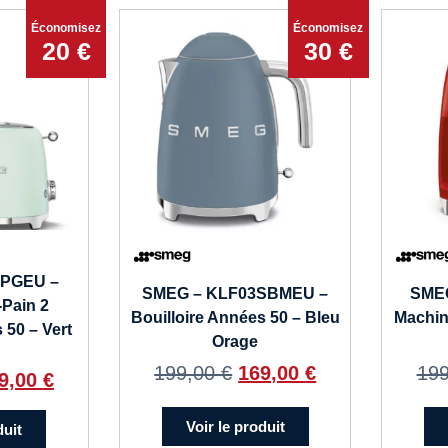
Économisez
Économisez
20 €
30 €
1PGEU –
SMEG – KLF03SBMEU –
SME
-Pain 2
Bouilloire Années 50 – Bleu
Machin
 50 – Vert
Orage
199,00
€
169,00
€
19
9,00
€
Voir le produit
duit