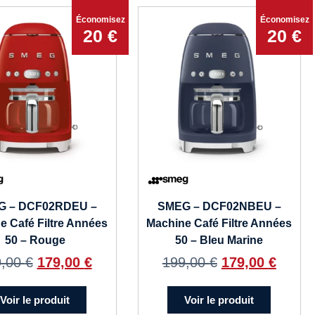
Économisez
Économisez
20 €
20 €
G – DCF02RDEU –
SMEG – DCF02NBEU –
e Café Filtre Années
Machine Café Filtre Années
50 – Rouge
50 – Bleu Marine
9,00
€
179,00
€
199,00
€
179,00
€
Voir le produit
Voir le produit