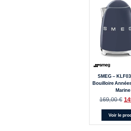
SMEG – KLF0
Bouilloire Année
Marine
169,00
€
14
Voir le pro