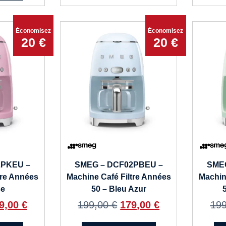
Économisez
Économisez
20 €
20 €
2PKEU –
SMEG – DCF02PBEU –
SME
tre Années
Machine Café Filtre Années
Machin
se
50 – Bleu Azur
9,00
€
199,00
€
179,00
€
19