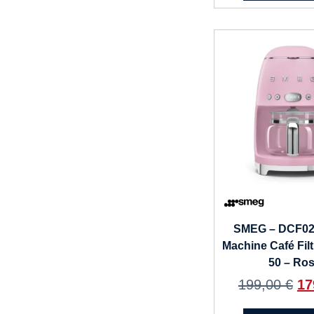
SMEG – DCF0
Machine Café Fil
50 – Ro
199,00
€
17