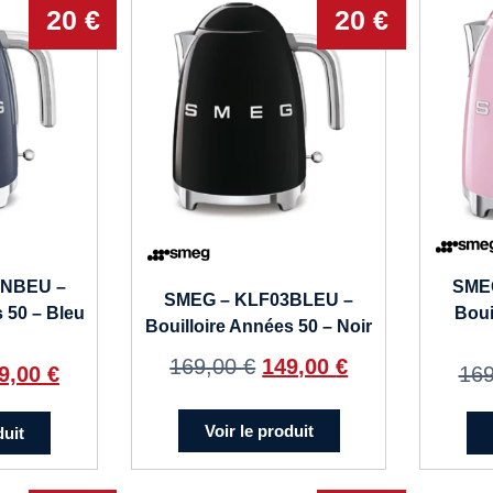
20 €
20 €
3NBEU –
SME
SMEG – KLF03BLEU –
s 50 – Bleu
Boui
Bouilloire Années 50 – Noir
169,00
€
149,00
€
9,00
€
16
Voir le produit
duit