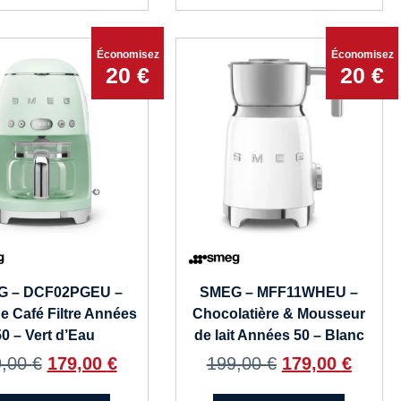
Économisez
Économisez
20 €
20 €
G – DCF02PGEU –
SMEG – MFF11WHEU –
e Café Filtre Années
Chocolatière & Mousseur
50 – Vert d’Eau
de lait Années 50 – Blanc
9,00
€
179,00
€
199,00
€
179,00
€