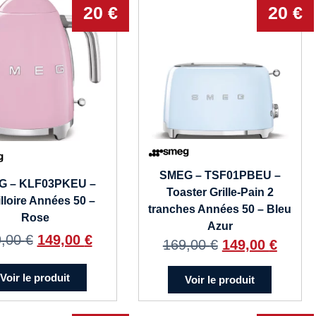
20 €
20 €
SMEG – TSF01PBEU –
G – KLF03PKEU –
Toaster Grille-Pain 2
lloire Années 50 –
tranches Années 50 – Bleu
Rose
Azur
9,00
€
149,00
€
169,00
€
149,00
€
Voir le produit
Voir le produit