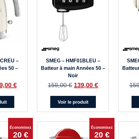
5CREU –
SMEG – HMF01BLEU –
SME
ées 50 –
Batteur à main Années 50 –
Batteu
Noir
9,00
€
159,00
€
139,00
€
15
duit
Voir le produit
Économisez
Économisez
20 €
20 €