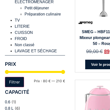
ELECTROMENAGER
Petit déjeuner
Préparation culinaire
TV
LITERIE
SMEG – HBF1
CUISSON
Mixeur plongea
FROID
50 – Rou
Non classé
99,00
€
89
LAVAGE ET SÉCHAGE
PRIX
Voir le pro
Prix :
80 €
—
210 €
Filtrer
CAPACITÉ
(1)
0.6
(6)
0.8 L