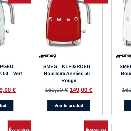
3PGEU –
SMEG – KLF03RDEU –
SME
 50 – Vert
Bouilloire Années 50 –
Boui
Rouge
9,00
€
169,00
€
149,00
€
16
duit
Voir le produit
Économisez
Économisez