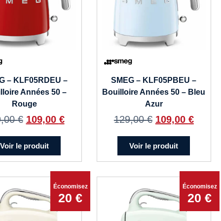
G – KLF05RDEU –
SMEG – KLF05PBEU –
lloire Années 50 –
Bouilloire Années 50 – Bleu
Rouge
Azur
9,00
€
109,00
€
129,00
€
109,00
€
Voir le produit
Voir le produit
Économisez
Économisez
20 €
20 €