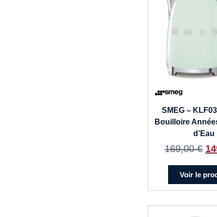
SMEG – KLF0
Bouilloire Années
d’Eau
169,00
€
14
Voir le pro