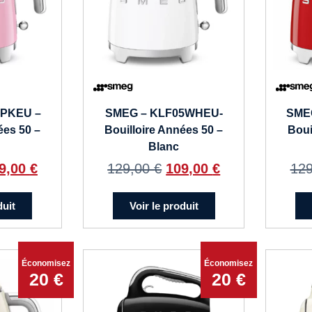
5PKEU –
SMEG – KLF05WHEU-
SME
ées 50 –
Bouilloire Années 50 –
Boui
Blanc
9,00
€
129,00
€
109,00
€
12
duit
Voir le produit
Économisez
Économisez
20 €
20 €